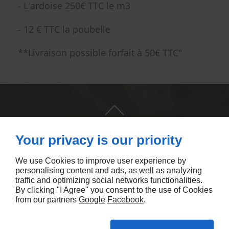
- L'ardoise 250€ TTC le m3
- 12 € TTC la poubelle
**Livraison possible forfait à 50€ TTC"
Your privacy is our priority
We use Cookies to improve user experience by
personalising content and ads, as well as analyzing
traffic and optimizing social networks functionalities.
NOUS CONTACTER
By clicking "I Agree" you consent to the use of Cookies
from our partners
Google
Facebook
.